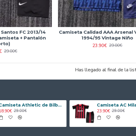
 Santos FC 2013/14
Camiseta Calidad AAA Arsenal V
amiseta + Pantalón
1994/95 Vintage Niño
rto)
23.90€
29.00€
€
29.00€
Has llegado al final de la lis
Camiseta Athletic de Bilbao 2024/2025 Alternativo Niño Kit
18.90€
23.90€
29.00€
29.00€