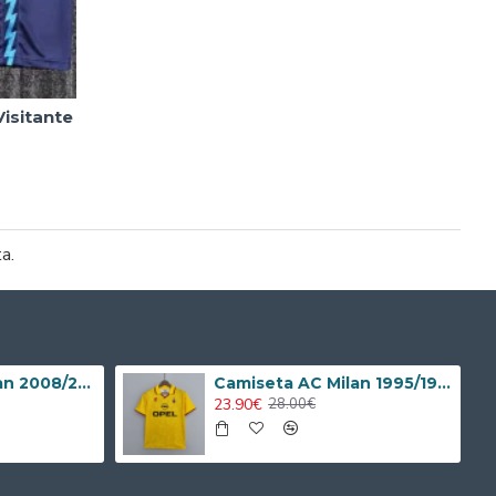
isitante
ta.
Camiseta AC Milan 2008/2009 Local Retro Niño Kit
Camiseta AC Milan 1995/1996 Alternativo Retro
23.90€
28.00€