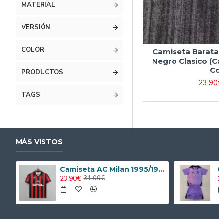
MATERIAL
VERSIÓN
COLOR
Camiseta Barata
Negro Clasico (C
Co
PRODUCTOS
23.90
TAGS
MÁS VISTOS
Camiseta AC Milan 1995/1996 Local Retro
23.90€
31.00€