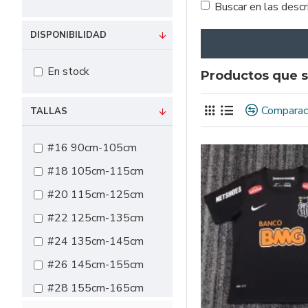
Buscar en las desc
DISPONIBILIDAD
En stock
Productos que s
Comparac
TALLAS
#16 90cm-105cm
#18 105cm-115cm
#20 115cm-125cm
#22 125cm-135cm
#24 135cm-145cm
#26 145cm-155cm
#28 155cm-165cm