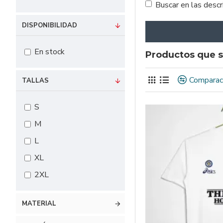
Buscar en las desc
DISPONIBILIDAD
En stock
Productos que s
Comparac
TALLAS
S
M
L
XL
2XL
MATERIAL