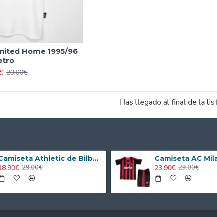
nited Home 1995/96
etro
€
29.00€
Has llegado al final de la lis
Camiseta Athletic de Bilbao 2024/2025 Alternativo Niño Kit
18.90€
23.90€
29.00€
29.00€