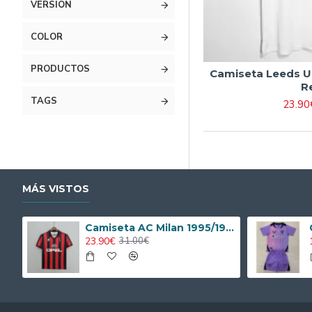
VERSIÓN
COLOR
PRODUCTOS
Camiseta Leeds U
R
TAGS
23.90
MÁS VISTOS
Camiseta AC Milan 1995/1996 Local Retro
23.90€
31.00€