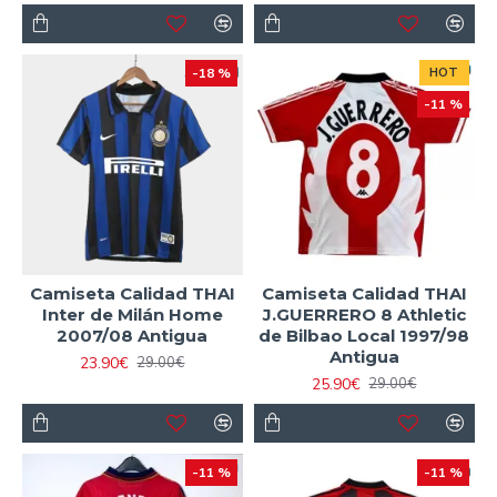
-18 %
HOT
-11 %
Camiseta Calidad THAI
Camiseta Calidad THAI
Inter de Milán Home
J.GUERRERO 8 Athletic
2007/08 Antigua
de Bilbao Local 1997/98
Antigua
23.90€
29.00€
25.90€
29.00€
-11 %
-11 %