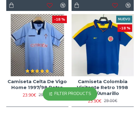
-18 %
NUEVO
-18 %
Camiseta Celta De Vigo
Camiseta Colombia
Home 1997/98 Retro
Visitante Retro 1998
Azul/Amarillo
FILTER PRODUCTS
23.90€
29.00€
23.90€
29.00€
-11 %
HOT
-15 %