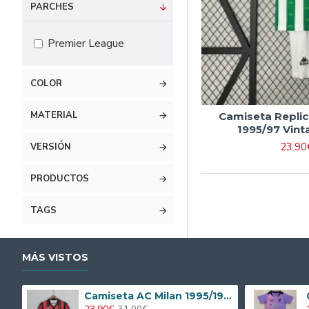
#16 90cm-105cm
PARCHES
#18 105cm-115cm
Premier League
#20 115cm-125cm
#22 125cm-135cm
COLOR
#24 135cm-145cm
MATERIAL
Camiseta Replic
#26 145cm-155cm
1995/97 Vint
#28 155cm-165cm
23.90
VERSIÓN
PRODUCTOS
TAGS
MÁS VISTOS
Camiseta AC Milan 1995/1996 Local Retro