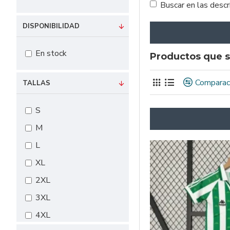
Buscar en las desc
DISPONIBILIDAD
En stock
Productos que s
Comparac
TALLAS
S
M
L
XL
2XL
3XL
4XL