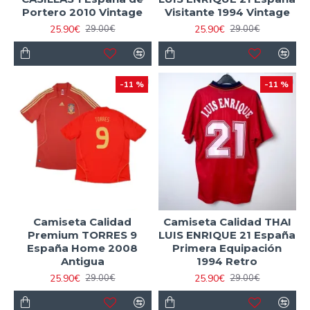
Portero 2010 Vintage
Visitante 1994 Vintage
25.90€
25.90€
29.00€
29.00€
-11 %
-11 %
Camiseta Calidad
Camiseta Calidad THAI
Premium TORRES 9
LUIS ENRIQUE 21 España
España Home 2008
Primera Equipación
Antigua
1994 Retro
25.90€
25.90€
29.00€
29.00€