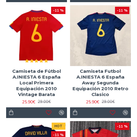
-11 %
-11 %
Camiseta de Fútbol
Camiseta Futbol
A.INIESTA 6 España
A.INIESTA 6 España
Local Primera
Away Segunda
Equipación 2010
Equipación 2010 Retro
Vintage Barata
Clasico
25.90€
25.90€
29.00€
29.00€
HOT
-11 %
-11 %