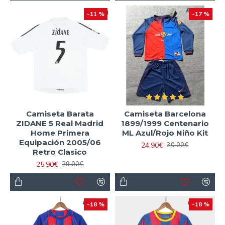
-11 %
-17 %
Camiseta Barata
Camiseta Barcelona
ZIDANE 5 Real Madrid
1899/1999 Centenario
Home Primera
ML Azul/Rojo Niño Kit
Equipación 2005/06
24.90€
30.00€
Retro Clasico
25.90€
29.00€
-18 %
-18 %