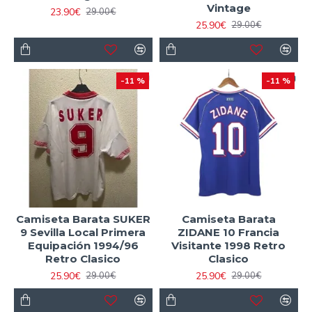
Vintage
23.90€
29.00€
25.90€
29.00€
-11 %
-11 %
Camiseta Barata SUKER
Camiseta Barata
9 Sevilla Local Primera
ZIDANE 10 Francia
Equipación 1994/96
Visitante 1998 Retro
Retro Clasico
Clasico
25.90€
25.90€
29.00€
29.00€