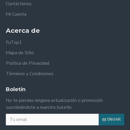
Contáctenos
Mi Cuenta
Acerca de
FuTop1
Mapa de Sitio
Política de Privacidad
Términos y Condiciones
Boletín
No te pierdas ninguna actualización o promoción
suscribiéndote a nuestro boletín.
ENVIAR