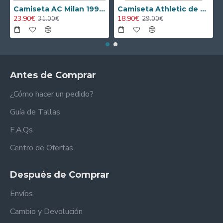
Camiseta AC Milan 1995/1996 Local Retro
Camiseta Athletic de Bilbao 2024/2025 Alternativo Niño Kit
23.90€
18.90€
31.00€
29.00€
Antes de Comprar
¿Cómo hacer un pedido?
Guía de Tallas
F.A.Qs
Centro de Ofertas
Después de Comprar
Envíos
Cambio y Devolución