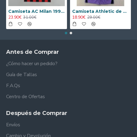
Camiseta AC Milan 1995/1996 Local Retro
Camiseta Athletic de Bilbao 2024/2025 Alternativo Niño Kit
23.90€
18.90€
31.00€
29.00€
Antes de Comprar
¿Cómo hacer un pedido?
Guía de Tallas
F.A.Qs
Centro de Ofertas
Después de Comprar
Envíos
Cambio y Devolución