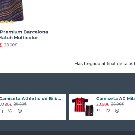
 Premium Barcelona
atch Multicolor
€
28.00€
Has llegado al final de la lis
Camiseta Athletic de Bilbao 2024/2025 Alternativo Niño Kit
18.90€
23.90€
29.00€
29.00€