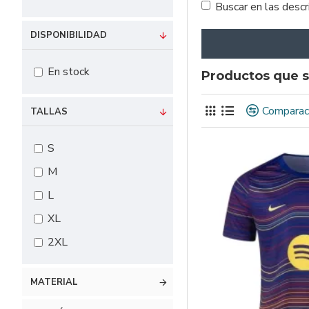
Buscar en las desc
DISPONIBILIDAD
En stock
Productos que s
Comparac
TALLAS
S
M
L
XL
2XL
MATERIAL