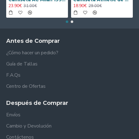
23.90€
18.90€
31.00€
29.00€
Antes de Comprar
¿Cómo hacer un pedido?
Guía de Tallas
F.A.Qs
Centro de Ofertas
Después de Comprar
Envíos
Cambio y Devolución
Contáctenos