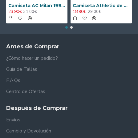
Camiseta AC Milan 1995/1996 Local Retro
Camiseta Athletic de Bilbao 2024/2025 Alternativo Niño Kit
23.90€
18.90€
31.00€
29.00€
Antes de Comprar
¿Cómo hacer un pedido?
Guía de Tallas
F.A.Qs
Centro de Ofertas
Después de Comprar
Envíos
Cambio y Devolución