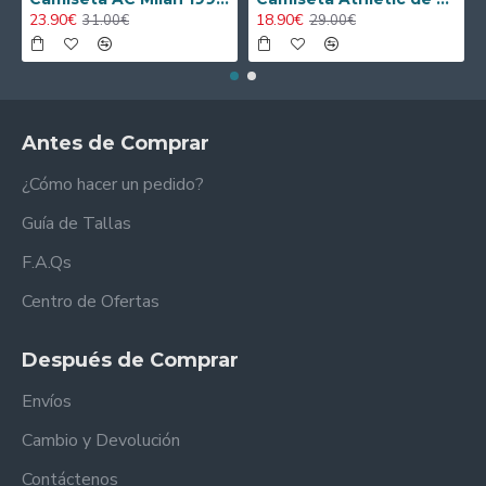
23.90€
18.90€
31.00€
29.00€
Antes de Comprar
¿Cómo hacer un pedido?
Guía de Tallas
F.A.Qs
Centro de Ofertas
Después de Comprar
Envíos
Cambio y Devolución
Contáctenos