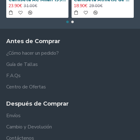
23.90€
18.90€
31.00€
29.00€
Antes de Comprar
¿Cómo hacer un pedido?
Guía de Tallas
F.A.Qs
Centro de Ofertas
Después de Comprar
Envíos
Cambio y Devolución
Contáctenos