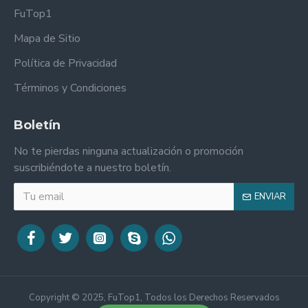
FuTop1
Mapa de Sitio
Política de Privacidad
Términos y Condiciones
Boletín
No te pierdas ninguna actualización o promoción
suscribiéndote a nuestro boletín.
ENVIAR
Copyright © 2025, FuTop1, Todos los Derechos Reservados