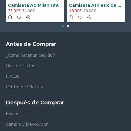
Camiseta AC Milan 1995/1996 Local Retro
Camiseta Athletic de Bilbao 2024/2025 Alternativo Niño Kit
23.90€
18.90€
31.00€
29.00€
Antes de Comprar
¿Cómo hacer un pedido?
Guía de Tallas
F.A.Qs
Centro de Ofertas
Después de Comprar
Envíos
Cambio y Devolución