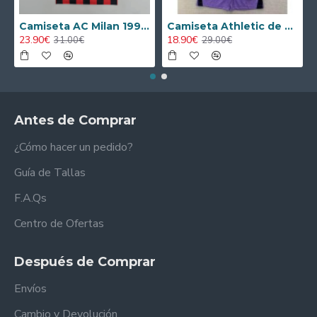
Camiseta AC Milan 1995/1996 Local Retro
Camiseta Athletic de Bilbao 2024/2025 Alternativo Niño Kit
23.90€
18.90€
31.00€
29.00€
Antes de Comprar
¿Cómo hacer un pedido?
Guía de Tallas
F.A.Qs
Centro de Ofertas
Después de Comprar
Envíos
Cambio y Devolución