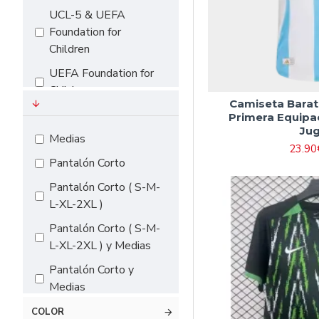
UCL-5 & UEFA
Foundation for
Children
UEFA Foundation for
Children
Camiseta Barat
Premier League
Primera Equipa
Ju
La Liga 2024
Medias
23.90
Bundesliga
Pantalón Corto
EURO 2024
Pantalón Corto ( S-M-
L-XL-2XL )
Serie A
Pantalón Corto ( S-M-
L-XL-2XL ) y Medias
Pantalón Corto y
Medias
Pantalón Largo
COLOR