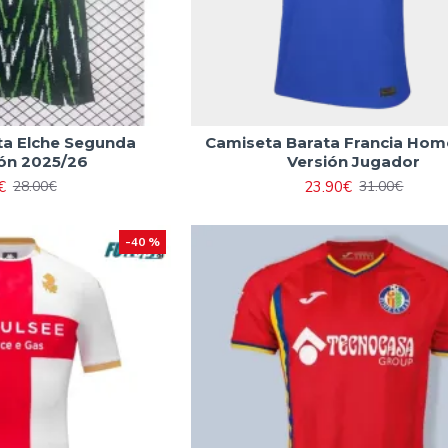
ta Elche Segunda
Camiseta Barata Francia Ho
ón 2025/26
Versión Jugador
€
23.90€
28.00€
31.00€
-40 %