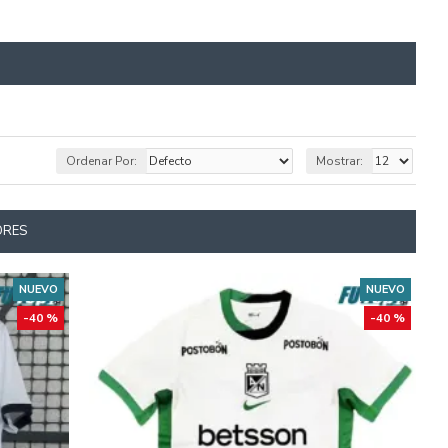
Ordenar Por:
Mostrar:
ORES
NUEVO
NUEVO
-40 %
-40 %