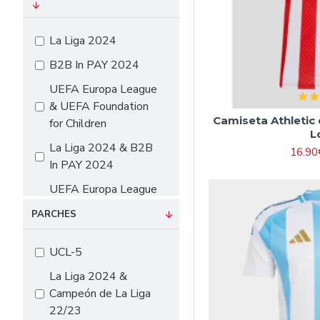
#16 90cm-105cm
#18 105cm-115cm
La Liga 2024
#20 115cm-125cm
B2B In PAY 2024
#22 125cm-135cm
UEFA Europa League
#24 135cm-145cm
& UEFA Foundation
Camiseta Athletic
for Children
#26 145cm-155cm
L
La Liga 2024 & B2B
#28 155cm-165cm
16.90
In PAY 2024
UEFA Europa League
& UEFA Foundation
PARCHES
for Children & B2B In
PAY 2024
UCL-5
La Liga 2024 &
Campeón de La Liga
22/23