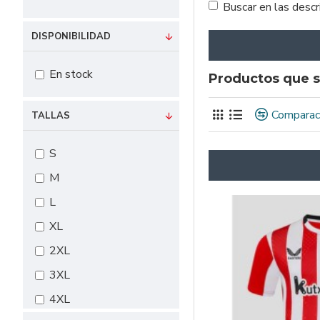
Buscar en las desc
DISPONIBILIDAD
En stock
Productos que s
Comparac
TALLAS
S
M
L
XL
2XL
3XL
4XL