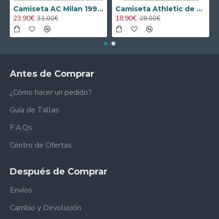
Camiseta AC Milan 1995/1996 Local Retro
Camiseta Athletic de Bilbao 2024/2025 Alternativo Niño Kit
23.90€
18.90€
31.00€
29.00€
Antes de Comprar
¿Cómo hacer un pedido?
Guía de Tallas
F.A.Qs
Centro de Ofertas
Después de Comprar
Envíos
Cambio y Devolución