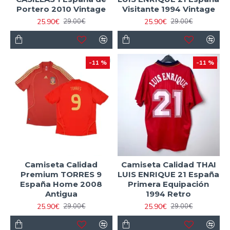
Portero 2010 Vintage
Visitante 1994 Vintage
25.90€
25.90€
29.00€
29.00€
-11 %
-11 %
Camiseta Calidad
Camiseta Calidad THAI
Premium TORRES 9
LUIS ENRIQUE 21 España
España Home 2008
Primera Equipación
Antigua
1994 Retro
25.90€
25.90€
29.00€
29.00€