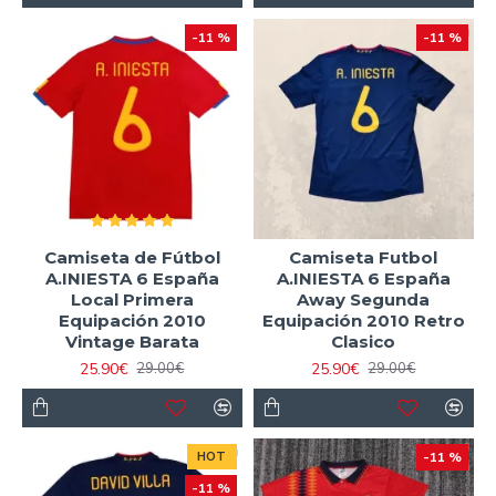
-11 %
-11 %
Camiseta de Fútbol
Camiseta Futbol
A.INIESTA 6 España
A.INIESTA 6 España
Local Primera
Away Segunda
Equipación 2010
Equipación 2010 Retro
Vintage Barata
Clasico
25.90€
25.90€
29.00€
29.00€
HOT
-11 %
-11 %