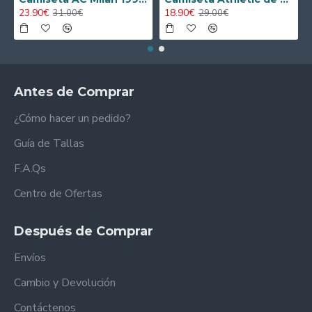
23.90€
18.90€
31.00€
29.00€
Antes de Comprar
¿Cómo hacer un pedido?
Guía de Tallas
F.A.Qs
Centro de Ofertas
Después de Comprar
Envíos
Cambio y Devolución
Contáctenos