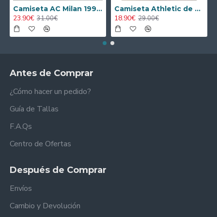
Camiseta AC Milan 1995/1996 Local Retro
Camiseta Athletic de Bilbao 2024/2025 Alternativo Niño Kit
23.90€
18.90€
31.00€
29.00€
Antes de Comprar
¿Cómo hacer un pedido?
Guía de Tallas
F.A.Qs
Centro de Ofertas
Después de Comprar
Envíos
Cambio y Devolución