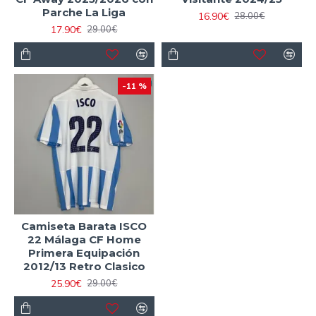
Parche La Liga
16.90€
28.00€
17.90€
29.00€
-11 %
Camiseta Barata ISCO
22 Málaga CF Home
Primera Equipación
2012/13 Retro Clasico
25.90€
29.00€