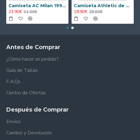
Camiseta AC Milan 1995/1996 Local Retro
Camiseta Athletic de Bilbao 2024/2025 Alternativo Niño Kit
23.90€
18.90€
31.00€
29.00€
Antes de Comprar
¿Cómo hacer un pedido?
Guía de Tallas
F.A.Qs
Centro de Ofertas
Después de Comprar
Envíos
Cambio y Devolución