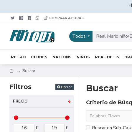
H
COMPRAR AHORA
Todos
RETRO
CLUBES
NATIONS
NIÑOS
REAL BETIS
BRA
Buscar
Filtros
Buscar
Borrar
PRECIO
Criterio de Bús
€
€
Buscar en Sub-Cate