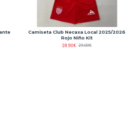
tante
Camiseta Club Necaxa Local 2025/2026
Rojo Niño Kit
18.90€
29.00€