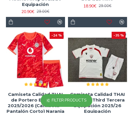
Equipación
18.90€
29.00€
20.90€
29.00€
-24 %
-35 %
Camiseta Calidad THAI
Camiseta Calidad THAI
de Portero Borussia
Osasuna Third Tercera
FILTER PRODUCTS
2025/2026 (Camiseta +
Equipación 2025/26
Pantalón Corto) Naranja
Equipación
21.90€
18.90€
29.00€
29.00€