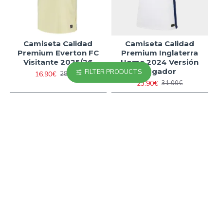
Camiseta Calidad
Camiseta Calidad
Premium Everton FC
Premium Inglaterra
Visitante 2025/26
Home 2024 Versión
Jugador
FILTER PRODUCTS
16.90€
28.00€
23.90€
31.00€
-23 %
-38 %