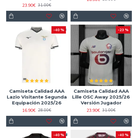
23.90€
31.00€
-40 %
-23 %
Camiseta Calidad AAA
Camiseta Calidad AAA
Lazio Visitante Segunda
Lille OSC Away 2025/26
Equipación 2025/26
Versión Jugador
16.90€
23.90€
28.00€
31.00€
-40 %
-40 %