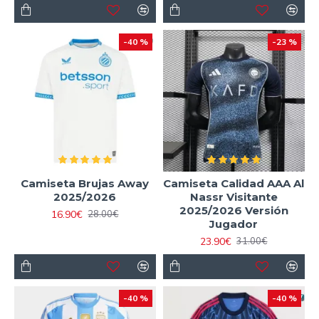
-40 %
-23 %
Camiseta Brujas Away
Camiseta Calidad AAA Al
2025/2026
Nassr Visitante
2025/2026 Versión
16.90€
28.00€
Jugador
23.90€
31.00€
-40 %
-40 %