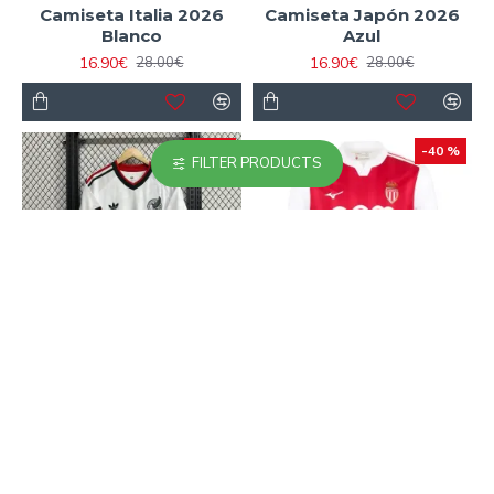
Camiseta Italia 2026
Camiseta Japón 2026
Blanco
Azul
16.90€
16.90€
28.00€
28.00€
-40 %
-40 %
FILTER PRODUCTS
Camiseta México 2026
Camiseta Monaco
Blanco
Primera Equipación
2025/2026 Rojo/Blanco
16.90€
28.00€
16.90€
28.00€