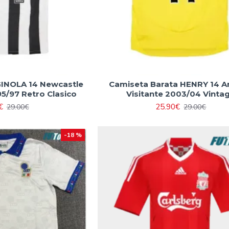
GINOLA 14 Newcastle
Camiseta Barata HENRY 14 A
5/97 Retro Clasico
Visitante 2003/04 Vinta
€
25.90€
29.00€
29.00€
-18 %