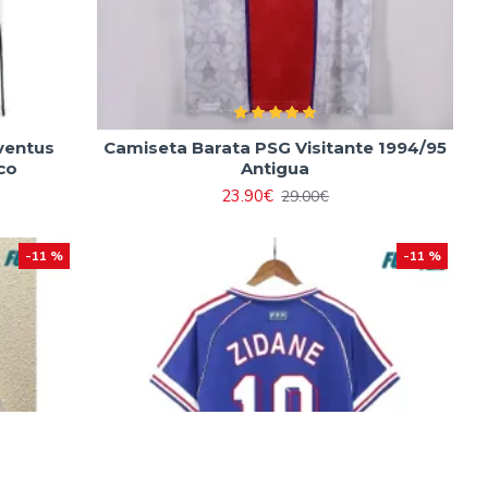
ventus
Camiseta Barata PSG Visitante 1994/95
co
Antigua
23.90€
29.00€
-11 %
-11 %