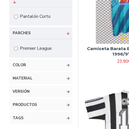
#16 90cm-105cm
#18 105cm-115cm
Pantalón Corto
#20 115cm-125cm
#22 125cm-135cm
PARCHES
#24 135cm-145cm
Premier League
Camiseta Barata E
#26 145cm-155cm
1996/9
#28 155cm-165cm
23.90
COLOR
MATERIAL
VERSIÓN
PRODUCTOS
TAGS