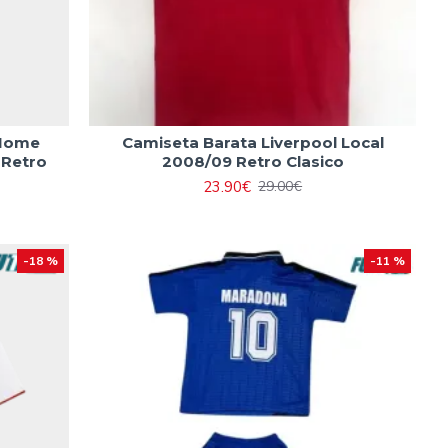
 Home
Camiseta Barata Liverpool Local
 Retro
2008/09 Retro Clasico
23.90€
29.00€
-18 %
-11 %