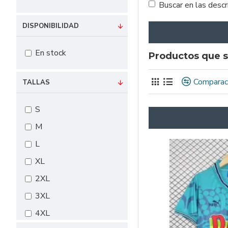
Buscar en las desc
DISPONIBILIDAD
En stock
Productos que s
Comparac
TALLAS
S
M
L
XL
2XL
3XL
4XL