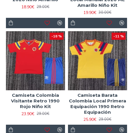
Amarillo Niño Kit
18.90€
29.00€
19.90€
30.00€
-18 %
-11 %
Camiseta Colombia
Camiseta Barata
Visitante Retro 1990
Colombia Local Primera
Rojo Niño Kit
Equipación 1990 Retro
Equipación
23.90€
29.00€
25.90€
29.00€