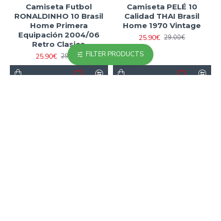
Camiseta Futbol
Camiseta PELÉ 10
RONALDINHO 10 Brasil
Calidad THAI Brasil
Home Primera
Home 1970 Vintage
Equipación 2004/06
25.90€
29.00€
Retro Clasico
FILTER PRODUCTS
25.90€
29.00€
-18 %
-11 %
Camiseta Replica Brasil
Camiseta Replica Brasil
Home Primera
1970 Antigua Niño
Equipación 2000
Amarillo