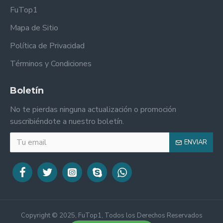
FuTop1
Mapa de Sitio
Política de Privacidad
Términos y Condiciones
Boletín
No te pierdas ninguna actualización o promoción
suscribiéndote a nuestro boletín.
ENVIAR
Copyright © 2025, FuTop1, Todos los Derechos Reservados