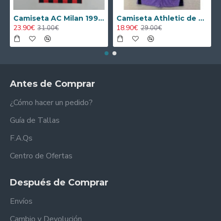
Camiseta AC Milan 1995/1996 Local Retro
Camiseta Athletic de Bilbao 2024/2025 Alternativo Niño Kit
23.90€
18.90€
31.00€
29.00€
Antes de Comprar
¿Cómo hacer un pedido?
Guía de Tallas
F.A.Qs
Centro de Ofertas
Después de Comprar
Envíos
Cambio y Devolución