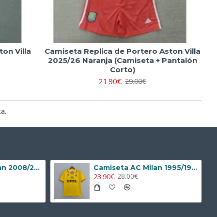
on Villa
Camiseta Replica de Portero Aston Villa
2025/26 Naranja (Camiseta + Pantalón
Corto)
21.90€
29.00€
ta.
Camiseta AC Milan 2008/2009 Local Retro Niño Kit
Camiseta AC Milan 1995/1996 Alternativo Retro
23.90€
28.00€