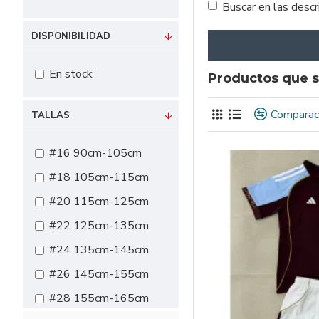
Buscar en las desc
DISPONIBILIDAD
En stock
Productos que s
Comparac
TALLAS
#16 90cm-105cm
#18 105cm-115cm
#20 115cm-125cm
#22 125cm-135cm
#24 135cm-145cm
#26 145cm-155cm
#28 155cm-165cm