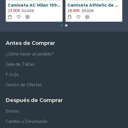
Camiseta AC Milan 1995/1996 Local Retro
Camiseta Athletic de Bilbao 2024/2025 Alternativo Niño Kit
23.90€
18.90€
31.00€
29.00€
Antes de Comprar
¿Cómo hacer un pedido?
Guía de Tallas
F.A.Qs
Centro de Ofertas
Después de Comprar
Envíos
Cambio y Devolución