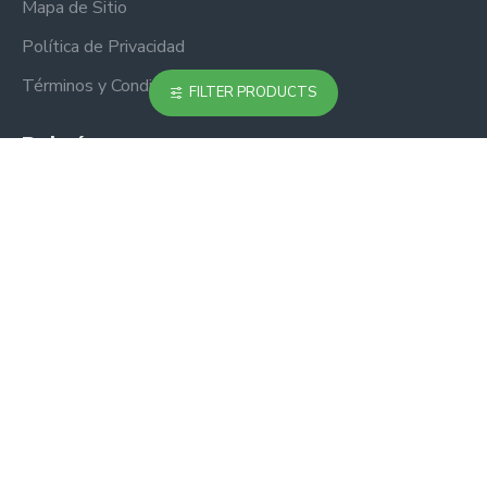
Mapa de Sitio
Política de Privacidad
Términos y Condiciones
FILTER PRODUCTS
Boletín
No te pierdas ninguna actualización o promoción
suscribiéndote a nuestro boletín.
ENVIAR
Copyright © 2025, FuTop1, Todos los Derechos Reservados