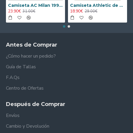
Camiseta AC Milan 1995/1996 Local Retro
Camiseta Athletic de Bilbao 2024/2025 Alternativo Niño Kit
23.90€
18.90€
31.00€
29.00€
Antes de Comprar
¿Cómo hacer un pedido?
Guía de Tallas
F.A.Qs
Centro de Ofertas
Después de Comprar
Envíos
Cambio y Devolución