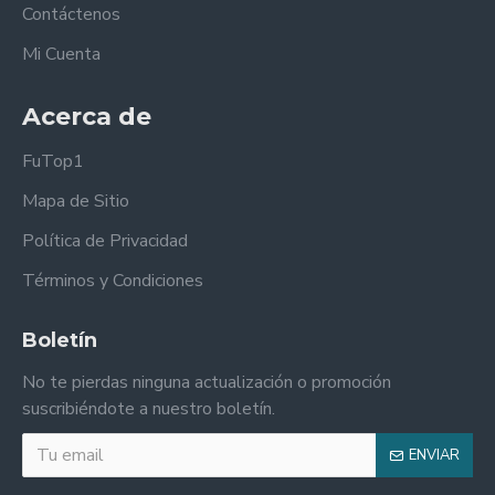
Contáctenos
Mi Cuenta
Acerca de
FuTop1
Mapa de Sitio
Política de Privacidad
Términos y Condiciones
Boletín
No te pierdas ninguna actualización o promoción
suscribiéndote a nuestro boletín.
ENVIAR