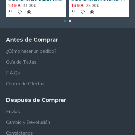
23.90€
18.90€
31.00€
29.00€
Antes de Comprar
¿Cómo hacer un pedido?
Guía de Tallas
F.A.Qs
Centro de Ofertas
Después de Comprar
Envíos
Cambio y Devolución
Contáctenos