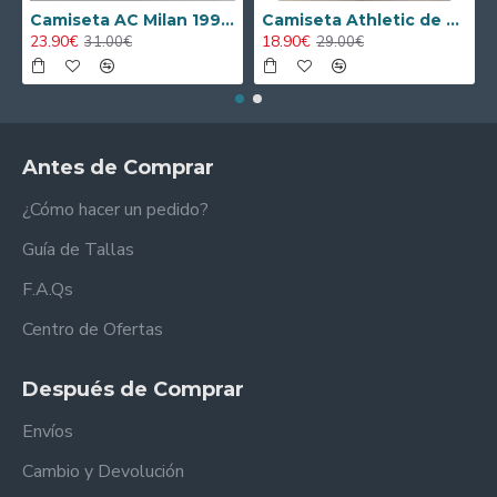
Camiseta AC Milan 1995/1996 Local Retro
Camiseta Athletic de Bilbao 2024/2025 Alternativo Niño Kit
23.90€
18.90€
31.00€
29.00€
Antes de Comprar
¿Cómo hacer un pedido?
Guía de Tallas
F.A.Qs
Centro de Ofertas
Después de Comprar
Envíos
Cambio y Devolución