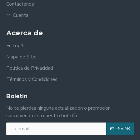
Contáctenos
Mi Cuenta
Acerca de
FuTop1
Mapa de Sitio
Política de Privacidad
Términos y Condiciones
Boletín
No te pierdas ninguna actualización o promoción
suscribiéndote a nuestro boletín.
ENVIAR