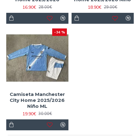
16.90€
18.90€
28.00€
29.00€
-34 %
Camiseta Manchester
City Home 2025/2026
Niño ML
19.90€
30.00€