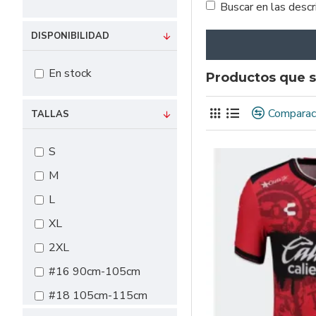
Buscar en las desc
DISPONIBILIDAD
En stock
Productos que s
Comparac
TALLAS
S
M
L
XL
2XL
#16 90cm-105cm
#18 105cm-115cm