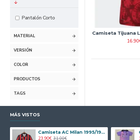
#20 115cm-125cm
#22 125cm-135cm
Pantalón Corto
#24 135cm-145cm
Camiseta Tijuana 
#26 145cm-155cm
MATERIAL
16.90
#28 155cm-165cm
VERSIÓN
COLOR
PRODUCTOS
TAGS
MÁS VISTOS
Camiseta AC Milan 1995/1996 Local Retro
23.90€
31.00€