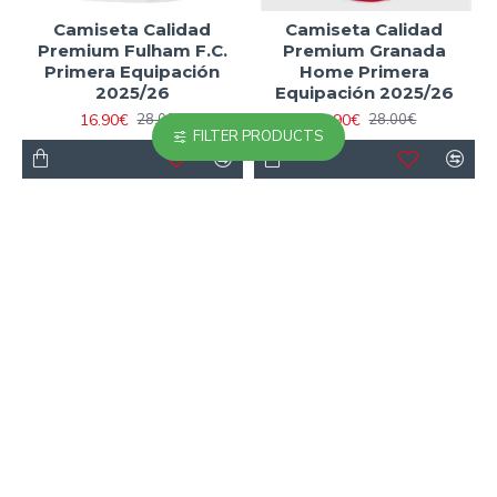
Camiseta Calidad
Camiseta Calidad
Premium Fulham F.C.
Premium Granada
Primera Equipación
Home Primera
2025/26
Equipación 2025/26
16.90€
16.90€
28.00€
28.00€
FILTER PRODUCTS
-23 %
-40 %
Camiseta Calidad
Camiseta Calidad
Premium Inglaterra
Premium Las Palmas
2026 Versión Jugador
Home Primera
Blanco
Equipación 2025/26