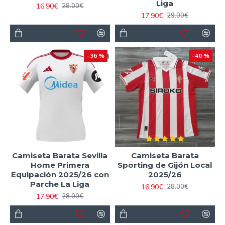
Liga
16.90€
28.00€
17.90€
29.00€
-36 %
-40 %
Camiseta Barata Sevilla
Camiseta Barata
Home Primera
Sporting de Gijón Local
Equipación 2025/26 con
2025/26
Parche La Liga
16.90€
28.00€
17.90€
28.00€