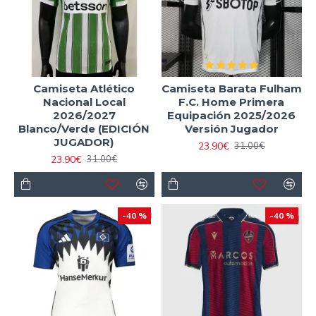
Camiseta Atlético
Camiseta Barata Fulham
Nacional Local
F.C. Home Primera
2026/2027
Equipación 2025/2026
Blanco/Verde (EDICIÓN
Versión Jugador
JUGADOR)
23.90€
31.00€
23.90€
31.00€
-40 %
-40 %