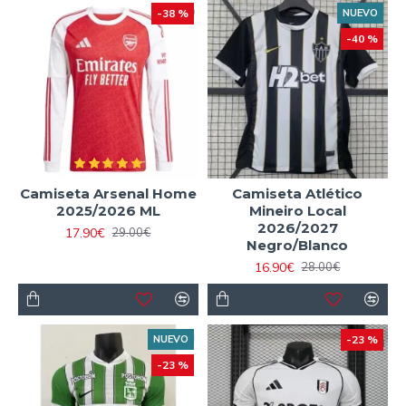
-38 %
NUEVO
-40 %
Camiseta Arsenal Home
Camiseta Atlético
2025/2026 ML
Mineiro Local
2026/2027
17.90€
29.00€
Negro/Blanco
16.90€
28.00€
NUEVO
-23 %
-23 %