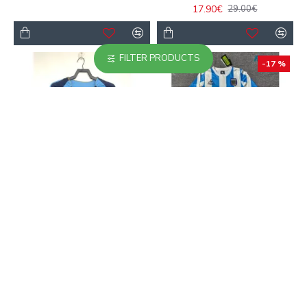
17.90€
29.00€
FILTER PRODUCTS
-17 %
-17 %
Camiseta Argentina
Camiseta Argentina
Visitante 2006 ML Azul
Local Retro 1998 ML
Marino Retro
Blanco/Azul Niño Kit
24.90€
24.90€
30.00€
30.00€
-11 %
-11 %