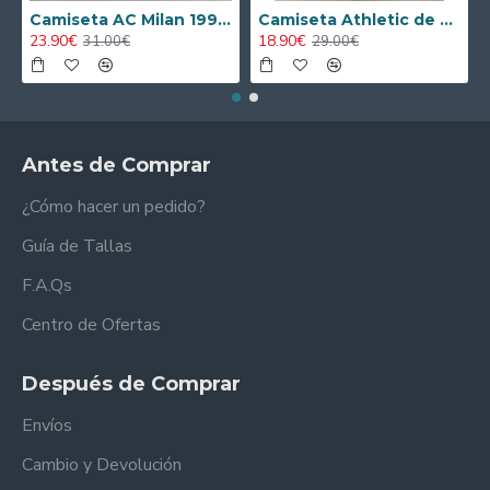
Camiseta AC Milan 1995/1996 Local Retro
Camiseta Athletic de Bilbao 2024/2025 Alternativo Niño Kit
23.90€
18.90€
31.00€
29.00€
Antes de Comprar
¿Cómo hacer un pedido?
Guía de Tallas
F.A.Qs
Centro de Ofertas
Después de Comprar
Envíos
Cambio y Devolución