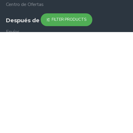
Centro de Ofertas
FILTER PRODUCTS
Después de Comprar
Envíos
Cambio y Devolución
Contáctenos
Mi Cuenta
Acerca de
FuTop1
Mapa de Sitio
Política de Privacidad
Términos y Condiciones