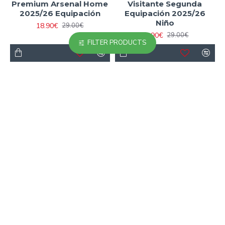
Premium Arsenal Home
Visitante Segunda
2025/26 Equipación
Equipación 2025/26
Niño
18.90€
29.00€
18.90€
29.00€
FILTER PRODUCTS
-35 %
-24 %
Camiseta Arsenal
Camiseta Calidad AAA
2024/2025 Visitante
de Portero Arsenal
Niño Kit
2025/2026 Niño
Verde/Blanco
18.90€
29.00€
21.90€
29.00€