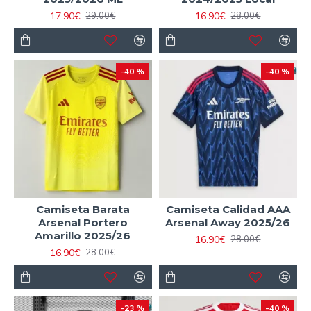
17.90€
16.90€
29.00€
28.00€
-40 %
-40 %
Camiseta Barata
Camiseta Calidad AAA
Arsenal Portero
Arsenal Away 2025/26
Amarillo 2025/26
16.90€
28.00€
16.90€
28.00€
-23 %
-40 %