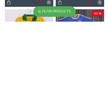
FILTER PRODUCTS
-18 %
-11 %
Camiseta Barata Brasil
Camiseta Brasil Away
Home Primera
2010 Niño Retro
Equipación 2013 Antigua
25.90€
29.00€
23.90€
29.00€
-14 %
-18 %