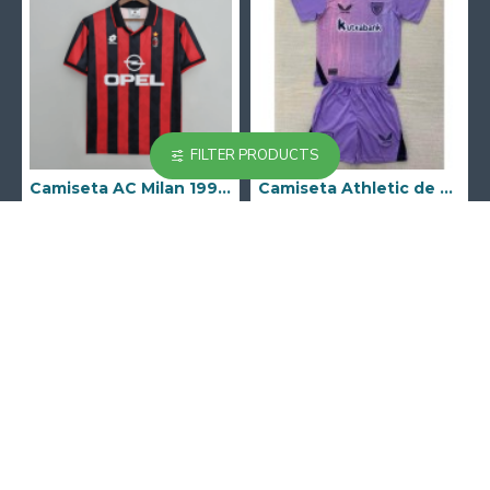
FILTER PRODUCTS
Camiseta AC Milan 1995/1996 Local Retro
Camiseta Athletic de Bilbao 2024/2025 Alternativo Niño Kit
23.90€
18.90€
31.00€
29.00€
Antes de Comprar
¿Cómo hacer un pedido?
Guía de Tallas
F.A.Qs