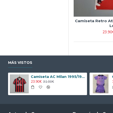
Camiseta Retro Ath
L
23.90
MÁS VISTOS
Camiseta AC Milan 1995/1996 Local Retro
23.90€
31.00€