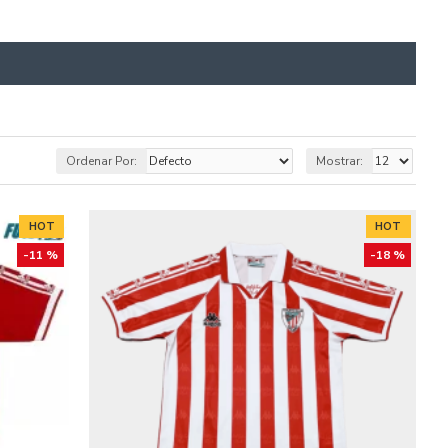
Ordenar Por:
Mostrar:
HOT
HOT
-11 %
-18 %