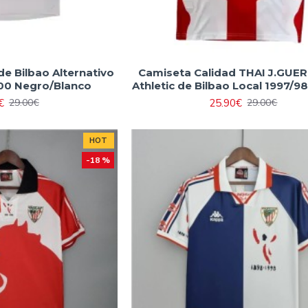
de Bilbao Alternativo
Camiseta Calidad THAI J.GUE
00 Negro/Blanco
Athletic de Bilbao Local 1997/9
€
25.90€
29.00€
29.00€
HOT
-18 %