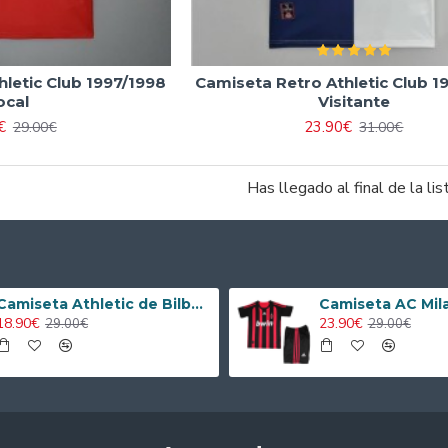
letic Club 1997/1998
Camiseta Retro Athletic Club 1
ocal
Visitante
€
23.90€
29.00€
31.00€
Has llegado al final de la lis
Camiseta Athletic de Bilbao 2024/2025 Alternativo Niño Kit
18.90€
23.90€
29.00€
29.00€