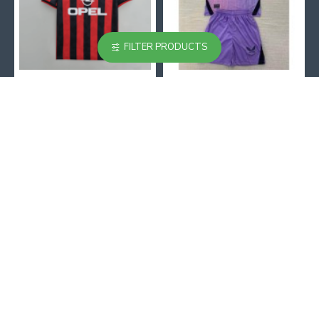
FILTER PRODUCTS
Camiseta AC Milan 1995/1996 Local Retro
Camiseta Athletic de Bilbao 2024/2025 Alternativo Niño Kit
23.90€
18.90€
31.00€
29.00€
Antes de Comprar
¿Cómo hacer un pedido?
Guía de Tallas
F.A.Qs
Centro de Ofertas
Después de Comprar