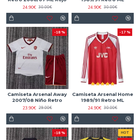
24.90€
24.90€
30.00€
30.00€
-18 %
-17 %
Camiseta Arsenal Away
Camiseta Arsenal Home
2007/08 Niño Retro
1989/91 Retro ML
23.90€
24.90€
29.00€
30.00€
-18 %
HOT